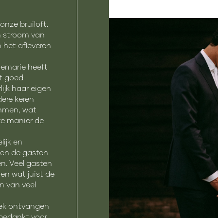
onze bruiloft.
n stroom van
 het afleveren
nnemarie heeft
ft goed
ijk haar eigen
ere keren
emmen, wat
te manier de
lijk en
ssen de gasten
n. Veel gasten
en wat juist de
n van veel
oek ontvangen
 bedankt voor