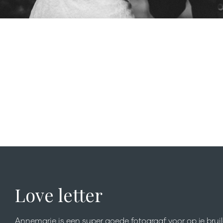
Love letter
Annemarie is een super goede fotograaf voor op je bruil