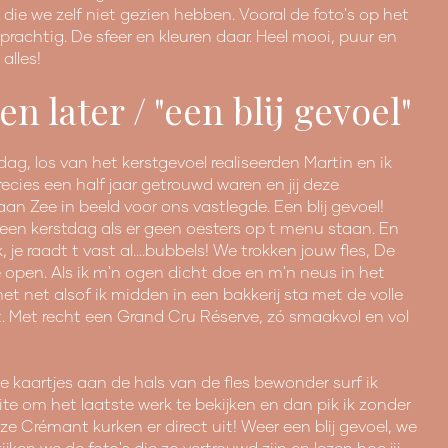
e we zelf niet gezien hebben. Vooral de foto's op het
prachtig. De sfeer en kleuren daar. Heel mooi, puur en
alles!
 later / "een blij gevoel"
ag, los van het kerstgevoel realiseerden Martin en ik
ecies een half jaar getrouwd waren en jij deze
an Zee in beeld voor ons vastlegde. Een blij gevoel!
 geen kerstdag als er geen oesters op t menu staan. En
k, je raadt t vast al....bubbels! We trokken jouw fles, De
open. Als ik m'n ogen dicht doe en m'n neus in het
t net alsof ik midden in een bakkerij sta met de volle
. Met recht een Grand Cru Réserve, zó smaakvol en vol
eve kaartjes aan de hals van de fles bewonder surf ik
ite om het laatste werk te bekijken en dan pik ik zonder
nze Crémant kurken er direct uit! Weer een blij gevoel, we
ijken we de foto's die zo vertrouwd zijn en lezen hoe jij