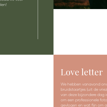
len!
Love letter
We hebben vanavond onde
bruidstaartjes (uit de vri
van deze bijzondere dag i
om een professionele fotog
gevlogen en wat fijn om a