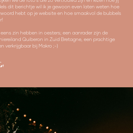
ls dit berichtje wil ik je gewoon even laten weten hoe
erwoord hebt op je website en hoe smaakvol de bubbels
r!
 eens zin hebben in oesters; een aanrader zijn de
hiereiland Quiberon in Zuid Bretagne, een prachtige
 en verkrijgbaar bij Makro ;-)
n