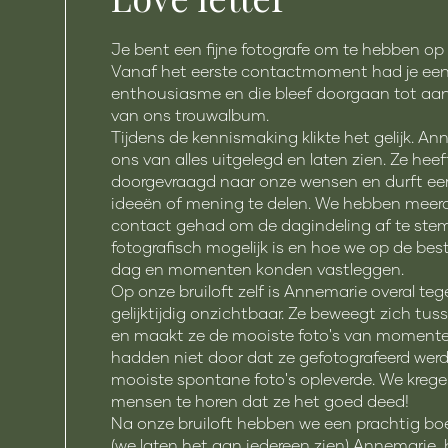
Je bent een fijne fotografe om te hebben op 
Vanaf het eerste contactmoment had je ee
enthousiasme en die bleef doorgaan tot aan
van ons trouwalbum.
Tijdens de kennismaking klikte het gelijk. A
ons van alles uitgelegd en laten zien. Ze hee
doorgevraagd naar onze wensen en durft eerl
ideeën of mening te delen. We hebben meerd
contact gehad om de dagindeling af te st
fotografisch mogelijk is en hoe we op de bes
dag en momenten konden vastleggen.
Op onze bruiloft zelf is Annemarie overal tege
gelijktijdig onzichtbaar. Ze beweegt zich tu
en maakt ze de mooiste foto's van momente
hadden niet door dat ze gefotografeerd werd
mooiste spontane foto's opleverde. We krege
mensen te horen dat ze het goed deed!
Na onze bruiloft hebben we een prachtig b
(we laten het aan iedereen zien) Annemarie,