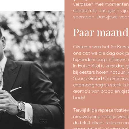
verrassen met momenten di
strand met ons gezin zijn 
spontaan. Dankjewel voor 
Paar maanden
Gisteren was het 2e Kerstd
ons dat we die dag ook pr
bijzondere dag in Bergen a
In Huize Stal is kerstdag
bij oesters horen natuurlij
Sousa Grand Cru Réserve 
champagneglas steek is he
aroma's van brood en gist
body!
Terwijl ik de representati
nieuwsgierig naar je webs
de tekst direct te lezen o
staan online! Vol trots bek