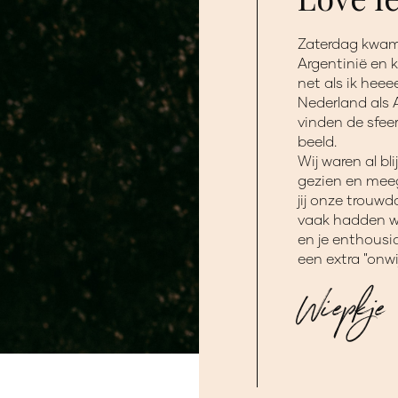
Zaterdag kwam 
Argentinië en k
net als ik heeee
Nederland als Ar
vinden de sfee
beeld.
Wij waren al bl
gezien en meeg
jij onze trouwd
vaak hadden we
en je enthousi
een extra "onw
Wiepkje