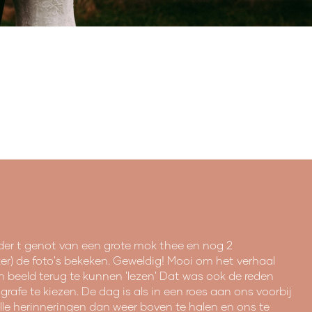
r t genot van een grote mok thee en nog 2
ezer) de foto's bekeken. Geweldig! Mooi om het verhaal
n beeld terug te kunnen 'lezen' Dat was ook de reden
rafe te kiezen. De dag is als in een roes aan ons voorbij
lle herinneringen dan weer boven te halen en ons te